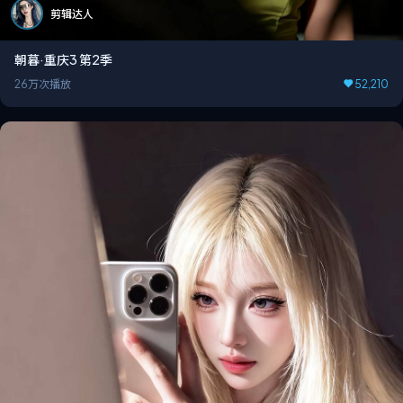
剪辑达人
朝暮·重庆3 第2季
26万次播放
52,210