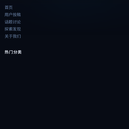
首页
用户投稿
话题讨论
探索发现
关于我们
热门分类
📺
热播大片电视剧
🎞️
大片电影精选
⭐
港台电视剧
🔥
高分大片剧
🎞️
电影
📺
电视剧
题材片单
💥
热血动作