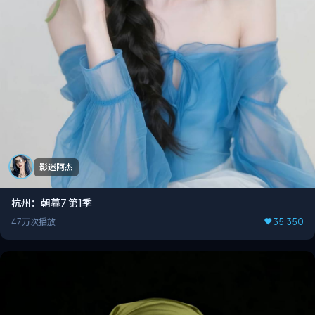
影迷阿杰
杭州：朝暮7 第1季
47万次播放
35,350