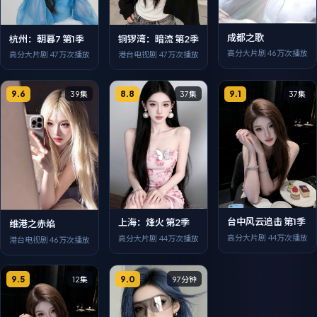
成都之歌
杭州：朝暮7 第1季
铜锣湾：暗流 第2季
高分大片剧
46万次播放
高分大片剧
47万次播放
港台电视剧
47万次播放
9.6
8.8
9.1
39集
37集
37集
台中风云追击 第1季
上海：烽火 第2季
维港之赤焰
高分大片剧
44万次播放
高分大片剧
44万次播放
港台电视剧
46万次播放
9.5
9.0
12集
97分钟